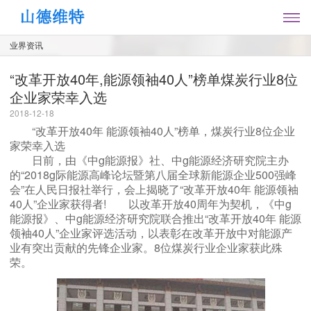
业界资讯
“改革开放40年,能源领袖40人”榜单煤炭行业8位
企业家荣幸入选
2018-12-18
“改革开放40年 能源领袖40人”榜单，
煤炭行业8位企业
家荣幸入选
日前，由《中g能源报》社、中g能源经济研究院主办
的“2018g际能源高峰论坛暨第八届全球新能源企业500强峰
会”在人民日报社举行，会上揭晓了“改革开放40年 能源领袖
40人”企业家获得者!
以改革开放40周年为契机，《中g
能源报》、中g能源经济研究院联合推出“改革开放40年 能源
领袖40人”企业家评选活动，以表彰在改革开放中对能源产
业有突出贡献的先锋企业家。8位煤炭行业企业家获此殊
荣。