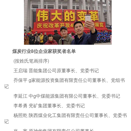
煤炭行业8位企业家
获奖者名单
(按姓氏笔画排序)
王启瑞 晋能集团公司原董事长、党委书记
乔保平 g家能源投资集团有限责任公司董事长、党组书
记
李延江 中g中煤能源集团有限公司董事长、党委书记
李希勇 兖矿集团董事长、党委书记
杨照乾 陕西煤业化工集团有限责任公司董事长、党委书
记
肖 寒 原神华集团有限责任公司董事长