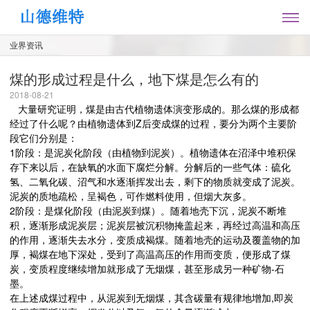
业界资讯
煤的形成过程是什么，地下煤是怎么有的
2018-08-21
大量研究证明，煤是由古代植物遗体演变形成的。那么煤的形成都
经过了什么呢？由植物遗体到Z后变成煤的过程，要分为两个主要阶
段它们分别是：
1阶段：是泥炭化阶段（由植物到泥炭）。植物遗体在沼泽中堆积保
存下来以后，在缺氧的水面下腐烂分解。分解后的一些气体：硫化
氢、二氧化碳、沼气和水逐渐挥发出去，剩下的物质就变成了泥炭。
泥炭的质地疏松，呈褐色，可作燃料使用，但烟大灰多。
2阶段：是煤化阶段（由泥炭到煤）。随着地壳下沉，泥炭不断堆
积，逐渐形成泥炭层；泥炭层被沉积物掩盖起来，再经过高温和高压
的作用，逐渐失去水分，变质成褐煤。随着地壳的运动及覆盖物的加
厚，褐煤在地下深处，受到了高温高压的作用而变质，便形成了煤
炭，变质程度继续增加就形成了无烟煤，甚至形成另一种矿物-石
墨。
在上述成煤过程中，从泥炭到无烟煤，其含碳量有规律地增加,即炭