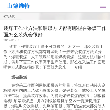
公司新闻
装煤工作业方法和装煤方式都有哪些在采煤工作
面怎么装煤会很好
2019-01-07
矿井下作业装煤工是不可或缺的工种之一，那么装煤工
作业方法和装煤方式都有哪些呢？一般来说装煤方法又分
为：爆破装煤，人工装煤和
用攉煤机装煤，这些方法相辅相
成，供井下更工作效率高率生产使用。那么
在采煤工作面用
哪种方式装煤很好呢：
下面就为您来一一介绍：
爆破装煤
在炮采工作面利用炮眼爆破的能量，将煤炭自动装入刮
板输送机内的工艺称为爆破装煤。爆破装煤可减轻工人的体
力按劳动，提高装煤效率。为提高爆破装煤的效果，刮板输
送机b须紧靠煤壁，并在刮板输送机采空区一侧加装挡煤
板，爆破时分次爆破，先爆破顶眼，落下的煤炭大部分装入