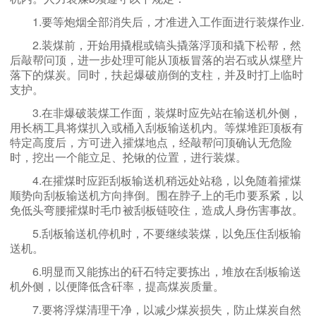
1.要等炮烟全部消失后，才准进入工作面进行装煤作业.
2.装煤前，开始用撬棍或镐头撬落浮顶和撬下松帮，然
后敲帮问顶，进一步处理可能从顶板冒落的岩石或从煤壁片
落下的煤炭。同时，扶起爆破崩倒的支柱，并及时打上临时
支护。
3.在非爆破装煤工作面，装煤时应先站在输送机外侧，
用长柄工具将煤扒入或桶入刮板输送机内。等煤堆距顶板有
特定高度后，方可进入攉煤地点，经敲帮问顶确认无危险
时，挖出一个能立足、抡锹的位置，进行装煤。
4.在攉煤时应距刮板输送机稍远处站稳，以免随着攉煤
顺势向刮板输送机方向摔倒。围在脖子上的毛巾要系紧，以
免低头弯腰攉煤时毛巾被刮板链咬住，造成人身伤害事故。
5.刮板输送机停机时，不要继续装煤，以免压住刮板输
送机。
6.明显而又能拣出的矸石特定要拣出，堆放在刮板输送
机外侧，以便降低含矸率，提高煤炭质量。
7.要将浮煤清理干净，以减少煤炭损失，防止煤炭自然