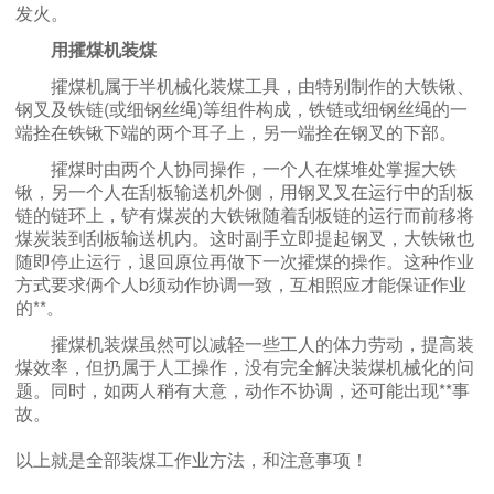
发火。
用攉煤机装煤
攉煤机属于半机械化装煤工具，由特别制作的大铁锹、
钢叉及铁链(或细钢丝绳)等组件构成，铁链或细钢丝绳的一
端拴在铁锹下端的两个耳子上，另一端拴在钢叉的下部。
攉煤时由两个人协同操作，一个人在煤堆处掌握大铁
锹，另一个人在刮板输送机外侧，用钢叉叉在运行中的刮板
链的链环上，铲有煤炭的大铁锹随着刮板链的运行而前移将
煤炭装到刮板输送机内。这时副手立即提起钢叉，大铁锹也
随即停止运行，退回原位再做下一次攉煤的操作。这种作业
方式要求俩个人b须动作协调一致，互相照应才能保证作业
的**。
攉煤机装煤虽然可以减轻一些工人的体力劳动，提高装
煤效率，但扔属于人工操作，没有完全解决装煤机械化的问
题。同时，如两人稍有大意，动作不协调，还可能出现**事
故。
以上就是全部装煤工作业方法，和注意事项！