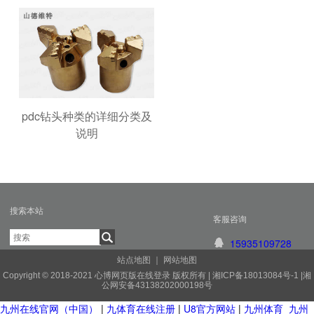
pdc钻头种类的详细分类及
说明
搜索本站
客服咨询
15935109728
站点地图
｜
网站地图
Copyright © 2018-2021 心博网页版在线登录 版权所有 |
湘ICP备18013084号-1
|
湘
公网安备43138202000198号
九州在线官网（中国）
|
九体育在线注册
|
U8官方网站
|
九州体育_九州