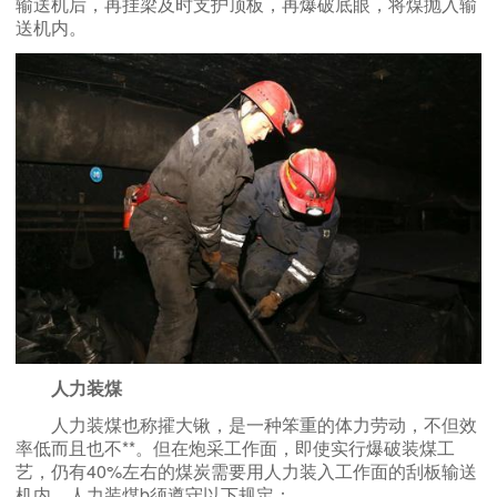
输送机后，再挂梁及时支护顶板，再爆破底眼，将煤抛入输
送机内。
人力装煤
人力装煤也称攉大锹，是一种笨重的体力劳动，不但效
率低而且也不**。但在炮采工作面，即使实行爆破装煤工
艺，仍有40%左右的煤炭需要用人力装入工作面的刮板输送
机内。人力装煤b须遵守以下规定：