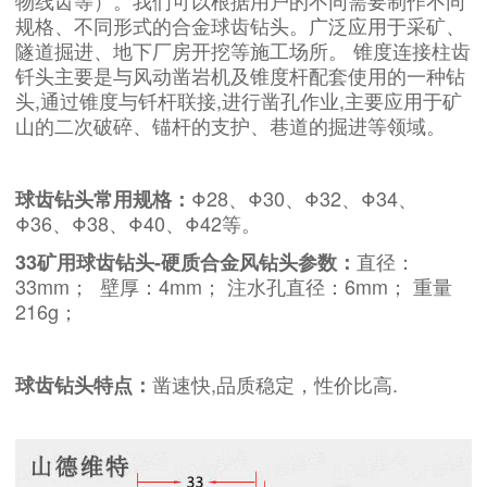
物线齿等）。我们可以根据用户的不同需要制作不同
规格、不同形式的合金球齿钻头。广泛应用于采矿、
隧道掘进、地下厂房开挖等施工场所。 锥度连接柱齿
钎头主要是与风动凿岩机及锥度杆配套使用的一种钻
头,通过锥度与钎杆联接,进行凿孔作业,主要应用于矿
山的二次破碎、锚杆的支护、巷道的掘进等领域。
Φ28、Φ30、Φ32、Φ34、
球齿钻头常用规格：
Φ36、Φ38、Φ40、
Φ42
等。
直径：
33矿用球齿钻头-硬质合金风钻头参数：
33mm； 壁厚：4mm； 注水孔直径：6mm； 重量
216g；
凿速快,品质稳定，性价比高.
球齿钻头特点：