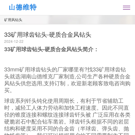
矿用风钻头
33矿用球齿钻头-硬质合金风钻头
2024-12-22
33矿用球齿钻头-硬质合金风钻头简介：
33mm矿用球齿钻头的厂家哪里有?找33矿用球齿钻
头就选湖南山德维克厂家制造,公司生产各种硬质合金
风钻头供您选用,支持订制，欢迎新老顾客致电咨询购
买。
球齿系列钎头钝化使用周期长，有利于节省辅助工
时，减轻工人体力劳动和加快工程速度。因此不同直
径的锥度连接和螺纹连接球齿钎头被 广泛应用在各类
硬脆岩石中配合钻车凿岩。球齿钎头根据不同的岩层
结构和硬度采用不同的合金齿（半球齿、弹头齿、抛